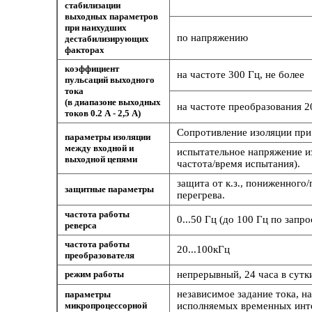
стабилизации
выходных параметров
при наихудших
по напряжению
дестабилизирующих
факторах
коэффициент
на частоте 300 Гц, не более
пульсаций выходного
тока
(в диапазоне выходных
на частоте преобразования 20
токов 0.2 А - 2,5 А)
Сопротивление изоляции при 
параметры изоляции
между входной и
испытательное напряжение и
выходной цепями
частота/время испытания).
защита от к.з., пониженного
защитные параметры
перегрева.
частота работы
0...50 Гц (до 100 Гц по запро
реверса
частота работы
20...100кГц
преобразователя
режим работы
непрерывный, 24 часа в сутк
независимое задание тока, н
параметры
микропроцессорной
исполняемых временных инте