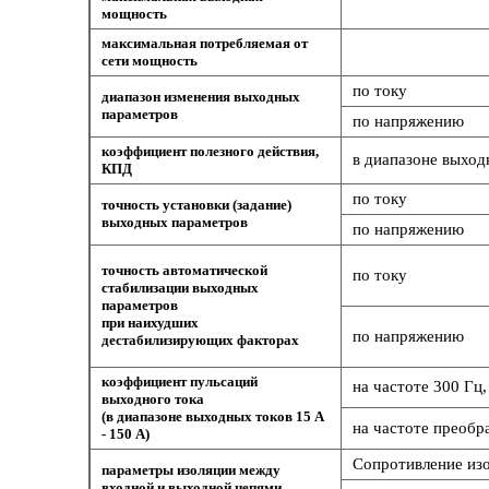
мощность
максимальная потребляемая от
сети мощность
по току
диапазон изменения выходных
параметров
по напряжению
коэффициент полезного действия,
в диапазоне выход
КПД
по току
точность установки (задание)
выходных параметров
по напряжению
точность автоматической
по току
стабилизации выходных
параметров
при наихудших
по напряжению
дестабилизирующих факторах
коэффициент пульсаций
на частоте 300 Гц,
выходного тока
(в диапазоне выходных токов 15 А
на частоте преобра
- 150 А)
Сопротивление изо
параметры изоляции между
входной и выходной цепями