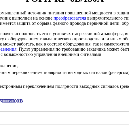
мышленный источник питания повышенной мощности в защище
очник выполнен на основе
преобразователя
выпрямительного тип
имеется защита от обрыва фазного провода первичной цепи, обры
воляет использовать его в условиях с агрессивной атмосферы, в
ту с оборудованием гальванического производства или иным об
может работать, как в составе оборудования, так и самостоятел
равления
. Пульт управления по требованию заказчика может быть
, с возможностью управления внешними сигналами.
полнение;
тронным переключением полярности выходных сигналов (реверсом)
 электронным переключением полярности выходных сигналов (рев
очников