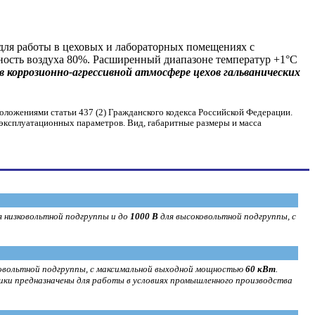
для работы в цеховых и лабораторных помещениях с
ность воздуха 80%. Расширенный диапазоне температур +1°С
 коррозионно-агрессивной атмосфере цехов гальванических
оложениями статьи 437 (2) Гражданского кодекса Российской Федерации.
 эксплуатационных параметров. Вид, габаритные размеры и масса
я низковольтной подгруппы и до
1000 В
для высоковольтной подгруппы, с
ковольтной подгруппы, с максимальной выходной мощностью
60 кВт
.
ки предназначены для работы в условиях промышленного производства