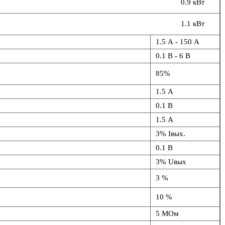
0.9 кВт
1.1 кВт
1.5 А - 150 А
0.1 В - 6 В
85%
1.5 А
0.1 В
1.5 А
3% Iвых.
0.1 В
3% Uвых
3 %
10 %
5 МОм