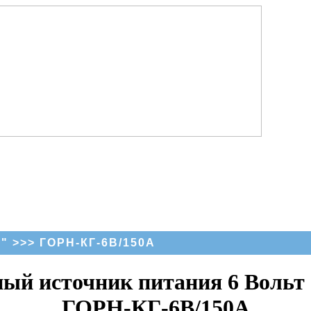
Г"
>>> ГОРН-КГ-6В/150А
й источник питания 6 Вольт
ГОРН-КГ-6В/150А