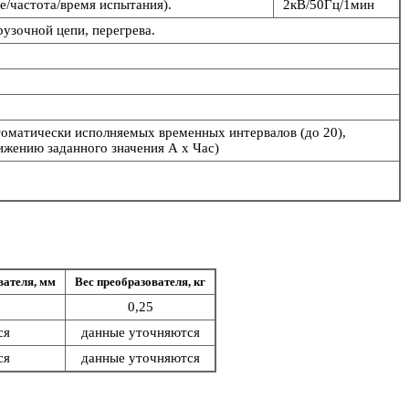
/частота/время испытания).
2кВ/50Гц/1мин
рузочной цепи, перегрева.
втоматически исполняемых временных интервалов (до 20),
ижению заданного значения А х Час)
вателя, мм
Вес преобразователя, кг
0,25
ся
данные уточняются
ся
данные уточняются