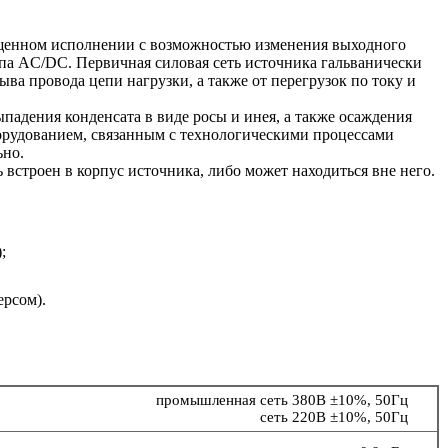
нном исполнении с возможностью изменения выходного
а AC/DC. Первичная силовая сеть источника гальванически
ва провода цепи нагрузки, а также от перегрузок по току и
ыпадения конденсата в виде росы и инея, а также осаждения
орудованием, связанным с технологическими процессами
ьно.
 встроен в корпус источника, либо может находиться вне него.
;
ерсом).
промышленная сеть 380В ±10%, 50Гц
сеть 220В ±10%, 50Гц