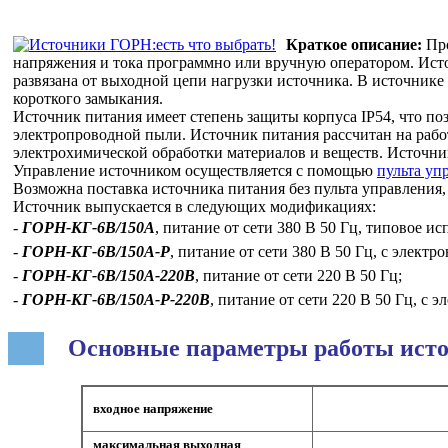
Краткое описание:
Про
напряжения и тока программно или вручную оператором. Ист
развязана от выходной цепи нагрузки источника. В источнике 
короткого замыкания.
Источник питания имеет степень защиты корпуса IP54, что поз
электропроводной пыли. Источник питания рассчитан на рабо
электрохимической обработки материалов и веществ. Источник 
Управление источником осуществляется с помощью
пульта уп
Возможна поставка источника питания без пульта управления
Источник выпускается в следующих модификациях:
-
ГОРН-КГ-6В/150А
, питание от сети 380 В 50 Гц, типовое ис
-
ГОРН-КГ-6В/150А-Р
, питание от сети 380 В 50 Гц, с элек
-
ГОРН-КГ-6В/150А-220В
, питание от сети 220 В 50 Гц;
-
ГОРН-КГ-6В/150А-Р-220В
, питание от сети 220 В 50 Гц, с
Основные параметры работы ист
входное напряжение
максимальная выходная