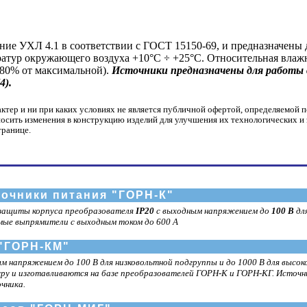
ие УХЛ 4.1 в соответствии с ГОСТ 15150-69, и предназначены 
атур окружающего воздуха +10°С ÷ +25°С. Относительная влаж
 80% от максимальной).
Источники предназначены для работы в
4).
ер и ни при каких условиях не является публичной офертой, определяемой п
носить изменения в конструкцию изделий для улучшения их технологических и
транице.
чники питания "ГОРН-К"
 защиты корпуса преобразователя
IP20
с выходным напряжением до
100 В
дл
емые выпрямители с выходным током до 600 А
"ГОРН-КМ"
 напряжением до 100 В для низковольтной подгруппы и до 1000 В для высо
у и изготавливаются на базе преобразователей ГОРН-К и ГОРН-КГ. Источни
чника.