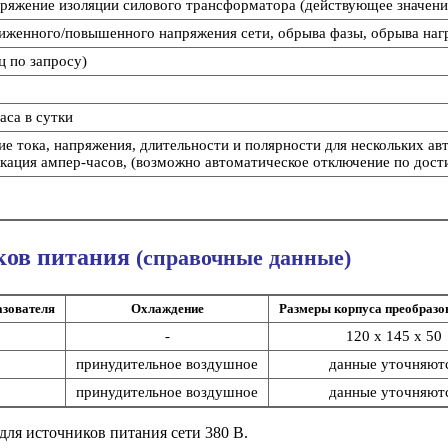
ряжение изоляции силового трансформатора (действующее значение
ониженного/повышенного напряжения сети, обрыва фазы, обрыва наг
Гц по запросу)
аса в сутки
ие тока, напряжения, длительности и полярности для нескольких а
кация ампер-часов, (возможно автоматическое отключение по дост
ков питания
(справочные данные)
азователя
Охлаждение
Размеры корпуса преобразо
-
120 х 145 х 50
принудительное воздушное
данные уточняют
принудительное воздушное
данные уточняют
для источников питания сети 380 В.