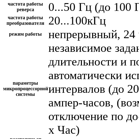
0...50 Гц (до 100 
частота работы
реверса
20...100кГц
частота работы
преобразователя
непрерывный, 24 
режим работы
независимое зада
длительности и п
автоматически и
параметры
интервалов (до 2
микропроцессорной
системы
ампер-часов, (во
отключение по до
х Час)