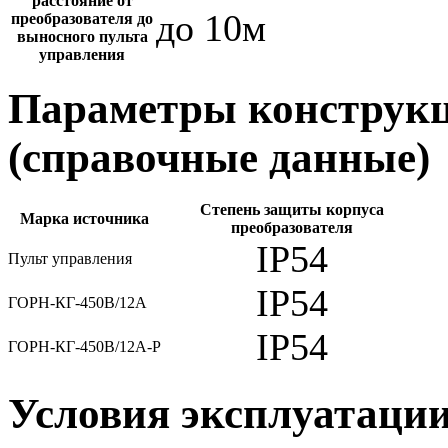
расстояние от
до 10м
преобразователя до
выносного пульта
управления
Параметры конструкц
(справочные данные)
Степень защиты корпуса
Марка источника
преобразователя
IP54
Пульт управления
IP54
ГОРН-КГ-450В/12А
IP54
ГОРН-КГ-450В/12А-Р
Условия эксплуатаци