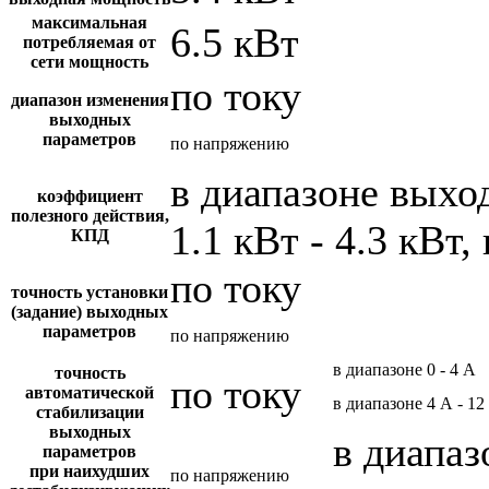
максимальная
6.5 кВт
потребляемая от
сети мощность
по току
диапазон изменения
выходных
параметров
по напряжению
в диапазоне вых
коэффициент
полезного действия,
1.1 кВт - 4.3 кВт,
КПД
по току
точность установки
(задание) выходных
параметров
по напряжению
в диапазоне 0 - 4 А
точность
по току
автоматической
в диапазоне 4 А - 12
стабилизации
выходных
в диапаз
параметров
при наихудших
по напряжению