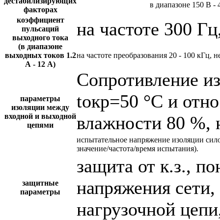
дестабилизирующих
в диапазоне 150 В - 
факторах
коэффициент
на частоте 300 Гц
пульсаций
выходного тока
(в диапазоне
выходных токов 1.2
на частоте преобразования 20 - 100 кГц, н
А - 12 А)
Сопротивление и
tокр=50 °С и отн
параметры
изоляции между
входной и выходной
влажности 80 %, 
цепями
испытательное напряжение изоляции сил
значение/частота/время испытания).
защита от к.з., 
напряжения сети,
защитные
параметры
нагрузочной цепи,