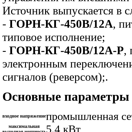
Источник выпускается в 
-
ГОРН-КГ-450В/12А
, п
типовое исполнение;
-
ГОРН-КГ-450В/12А-Р
,
электронным переключен
сигналов (реверсом);.
Основные параметры 
промышленная се
входное напряжение
5.4 кВт
максимальная
выходная мощность