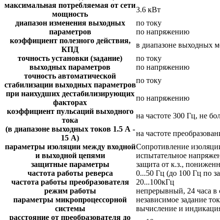
максимальная потребляемая от сети
3.6 кВт
мощность
диапазон изменения выходных
по току
параметров
по напряжению
коэффициент полезного действия,
в диапазоне выходных мо
КПД
точность установки (задание)
по току
выходных параметров
по напряжению
точность автоматической
по току
стабилизации выходных параметров
при наихудших дестабилизирующих
по напряжению
факторах
коэффициент пульсаций выходного
на частоте 300 Гц, не бо
тока
(в диапазоне выходных токов 1.5 А -
на частоте преобразовани
15 А)
параметры изоляции между входной
Сопротивление изоляции
и выходной цепями
испытательное напряжен
защитные параметры
защита от к.з., понижен
частота работы реверса
0...50 Гц (до 100 Гц по з
частота работы преобразователя
20...100кГц
режим работы
непрерывный, 24 часа в 
параметры микропроцессорной
независимое задание то
системы
вычисление и индикация
расстояние от преобразователя до