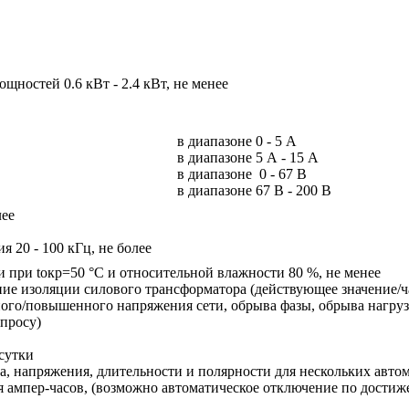
щностей 0.6 кВт - 2.4 кВт, не менее
в диапазоне 0 - 5 А
в диапазоне 5 А - 15 А
в диапазоне 0 - 67 В
в диапазоне 67 В - 200 В
лее
я 20 - 100 кГц, не более
 при tокр=50 °С и относительной влажности 80 %, не менее
ие изоляции силового трансформатора (действующее значение/ч
ного/повышенного напряжения сети, обрыва фазы, обрыва нагруз
апросу)
сутки
ка, напряжения, длительности и полярности для нескольких авто
 ампер-часов, (возможно автоматическое отключение по достиже