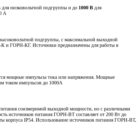
В
для низковольтной подгруппы и до
1000 В
для
0 А
 высоковольтной подгруппы, с максимальной выходной
Н-К и ГОРН-КГ. Источники предназначены для работы в
ются мощные импульсы тока или напряжения. Мощные
им током импульсов до 1000А
питания соизмеримой выходной мощности, но с различными
ость источников питания ГОРН-ВТ составляет от 200 Вт до
иты корпуса IP54. Использование источников питания ГОРН-ВТ,