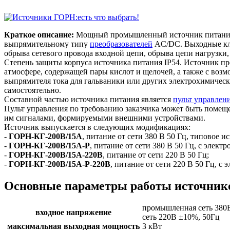
Краткое описание:
Мощный промышленный источник питания в
выпрямительному типу
преобразователей
AC/DC. Выходные кле
обрыва сетевого провода входной цепи, обрыва цепи нагрузки,
Степень защиты корпуса источника питания IP54. Источник пр
атмосфере, содержащей пары кислот и щелочей, а также с возм
выпрямителя тока для гальваники или других электрохимически
самостоятельно.
Составной частью источника питания является
пульт управлен
Пульт управления по требованию заказчика может быть помещен
им сигналами, формируемыми внешними устройствами.
Источник выпускается в следующих модификациях:
-
ГОРН-КГ-200В/15А
, питание от сети 380 В 50 Гц, типовое и
-
ГОРН-КГ-200В/15А-Р
, питание от сети 380 В 50 Гц, с эле
-
ГОРН-КГ-200В/15А-220В
, питание от сети 220 В 50 Гц;
-
ГОРН-КГ-200В/15А-Р-220В
, питание от сети 220 В 50 Гц, 
Основные параметры работы источник
промышленная сеть 380
входное напряжение
сеть 220В ±10%, 50Гц
максимальная выходная мощность
3 кВт