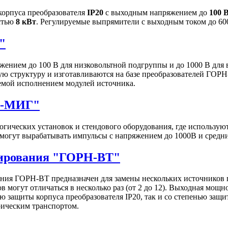
орпуса преобразователя
IP20
с выходным напряжением до
100 
стью
8 кВт
. Регулируемые выпрямители с выходным током до 60
"
ением до 100 В для низковольтной подгруппы и до 1000 В для
ю структуру и изготавливаются на базе преобразователей ГОР
емой исполнением модулей источника.
Н-МИГ"
гических установок и стендового оборудования, где использу
могут вырабатывать импульсы c напряжением до 1000В и средн
нирования "ГОРН-ВТ"
ия ГОРН-ВТ предназначен для замены нескольких источников 
могут отличаться в несколько раз (от 2 до 12). Выходная мощн
ю защиты корпуса преобразователя IP20, так и со степенью защ
рическим транспортом.