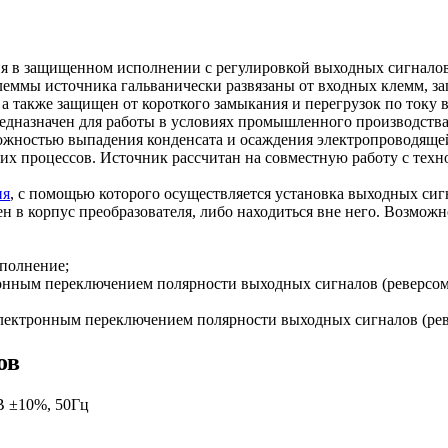
 защищенном исполнении с регулировкой выходных сигналов 
ммы источника гальванически развязаны от входных клемм, за
 а также защищен от короткого замыкания и перегрузок по току 
едназначен для работы в условиях промышленного производства
ожностью выпадения конденсата и осаждения электропроводящей 
х процессов. Источник рассчитан на совместную работу с технол
ия
, с помощью которого осуществляется установка выходных сиг
 в корпус преобразователя, либо находиться вне него. Возможно
сполнение;
ктронным переключением полярности выходных сигналов (реверсом
с электронным переключением полярности выходных сигналов (рев
ов
В ±10%, 50Гц