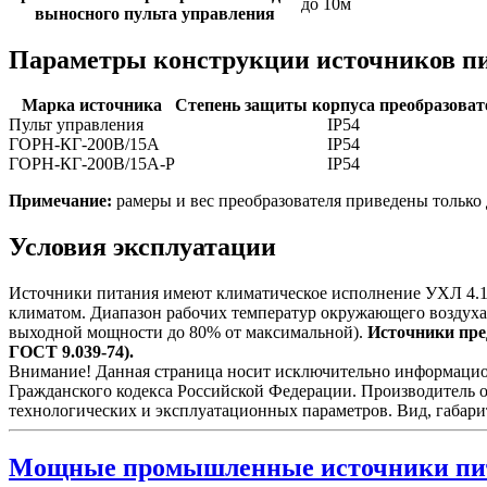
до 10м
выносного пульта управления
Параметры конструкции источников п
Марка источника
Степень защиты корпуса преобразоват
Пульт управления
IP54
ГОРН-КГ-200В/15А
IP54
ГОРН-КГ-200В/15А-Р
IP54
Примечание:
рамеры и вес преобразователя приведены только 
Условия эксплуатации
Источники питания имеют климатическое исполнение УХЛ 4.1 
климатом. Диапазон рабочих температур окружающего воздуха
выходной мощности до 80% от максимальной).
Источники пред
ГОСТ 9.039-74).
Внимание! Данная страница носит исключительно информационн
Гражданского кодекса Российской Федерации. Производитель о
технологических и эксплуатационных параметров. Вид, габари
Мощные промышленные источники пи