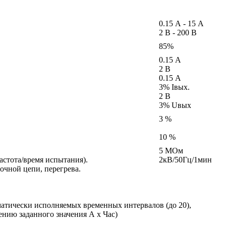
0.15 А - 15 А
2 В - 200 В
85%
0.15 А
2 В
0.15 А
3% Iвых.
2 В
3% Uвых
3 %
10 %
5 МОм
астота/время испытания).
2кВ/50Гц/1мин
очной цепи, перегрева.
матически исполняемых временных интервалов (до 20),
нию заданного значения А х Час)