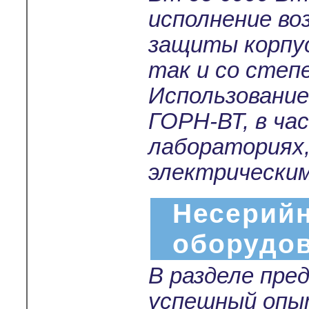
исполнение во
защиты корпус
так и со степ
Использование
ГОРН-ВТ, в ча
лабораториях
электрически
Несерийн
оборудо
В разделе пре
успешный опы