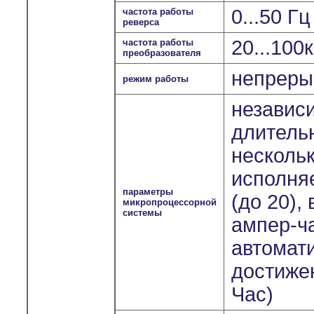
0...50 Г
частота работы
реверса
20...100
частота работы
преобразователя
непрерыв
режим работы
независ
длитель
несколь
исполня
параметры
(до 20),
микропроцессорной
системы
ампер-ч
автомат
достиже
Час)