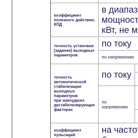
в диапа
коэффициент
мощносте
полезного действия,
КПД
кВт, не 
по току
точность установки
(задание) выходных
параметров
по напряжению
по току
точность
автоматической
стабилизации
выходных
параметров
при наихудших
по
дестабилизирующих
напряжению
факторах
на часто
коэффициент
пульсаций