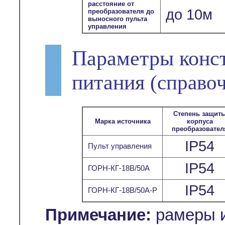
расстояние от
до 10м
преобразователя до
выносного пульта
управления
Параметры конс
питания
(справо
Степень защит
Марка источника
корпуса
преобразовател
IP54
Пульт управления
IP54
ГОРН-КГ-18В/50А
IP54
ГОРН-КГ-18В/50А-Р
Примечание:
рамеры и