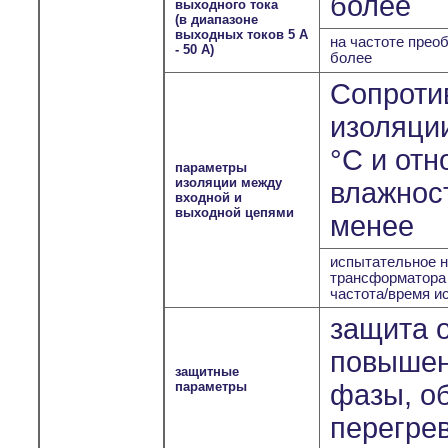
более
выходного тока
(в диапазоне
выходных токов 5 А
на частоте преоб
- 50 А)
более
Сопроти
изоляции
°С и отн
параметры
изоляции между
влажност
входной и
выходной цепями
менее
испытательное н
трансформатора
частота/время и
защита о
повышен
защитные
параметры
фазы, о
перегрев