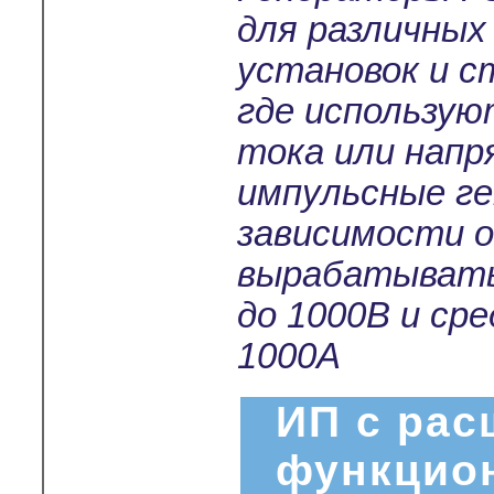
для различных
установок и с
где использу
тока или нап
импульсные г
зависимости о
вырабатывать
до 1000В и ср
1000А
ИП с ра
функцио