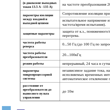
(в диапазоне выходных
на частоте преобразования 20
токов 13.5 А - 135 А)
Сопротивление изоляции при 
параметры изоляции
между входной и
испытательное напряжение и
выходной цепями
частота/время испытания).
защита от к.з., пониженного
защитные параметры
перегрева.
частота работы
0...50 Гц (до 100 Гц по запро
реверса
частота работы
20...100кГц
преобразователя
режим работы
непрерывный, 24 часа в сутк
независимое задание тока, н
параметры
микропроцессорной
исполняемых временных инте
системы
автоматическое отключение 
расстояние от
преобразователя до
до 10м
выносного пульта
управления