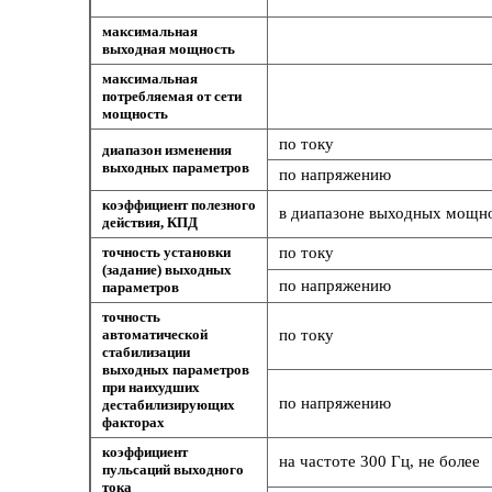
максимальная
выходная мощность
максимальная
потребляемая от сети
мощность
по току
диапазон изменения
выходных параметров
по напряжению
коэффициент полезного
в диапазоне выходных мощнос
действия, КПД
точность установки
по току
(задание) выходных
по напряжению
параметров
точность
автоматической
по току
стабилизации
выходных параметров
при наихудших
по напряжению
дестабилизирующих
факторах
коэффициент
на частоте 300 Гц, не более
пульсаций выходного
тока