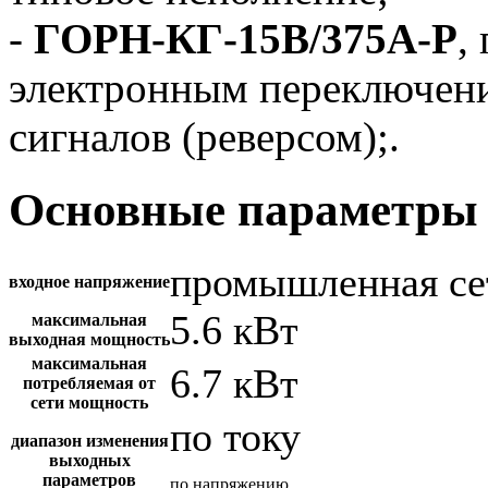
-
ГОРН-КГ-15В/375А-Р
,
электронным переключен
сигналов (реверсом);.
Основные параметры 
промышленная се
входное напряжение
5.6 кВт
максимальная
выходная мощность
максимальная
6.7 кВт
потребляемая от
сети мощность
по току
диапазон изменения
выходных
параметров
по напряжению