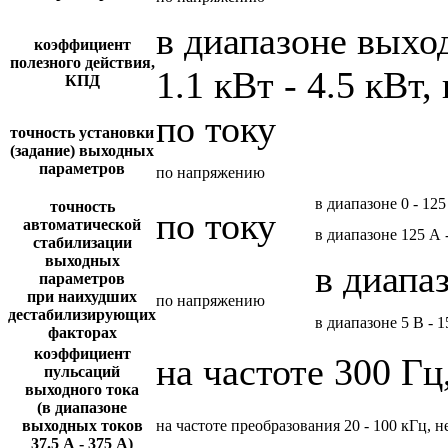
в диапазоне вых
коэффициент
полезного действия,
1.1 кВт - 4.5 кВт,
КПД
по току
точность установки
(задание) выходных
параметров
по напряжению
в диапазоне 0 - 125
точность
по току
автоматической
в диапазоне 125 А 
стабилизации
выходных
в диапа
параметров
при наихудших
по напряжению
дестабилизирующих
в диапазоне 5 В - 1
факторах
коэффициент
на частоте 300 Гц
пульсаций
выходного тока
(в диапазоне
выходных токов
на частоте преобразования 20 - 100 кГц, н
37.5 А - 375 А)