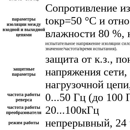
Сопротивление и
tокр=50 °С и отн
параметры
изоляции между
входной и выходной
влажности 80 %, 
цепями
испытательное напряжение изоляции сил
значение/частота/время испытания).
защита от к.з., 
напряжения сети,
защитные
параметры
нагрузочной цепи,
0...50 Гц (до 100 
частота работы
реверса
20...100кГц
частота работы
преобразователя
непрерывный, 24 
режим работы