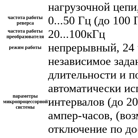
нагрузочной цепи,
0...50 Гц (до 100 
частота работы
реверса
20...100кГц
частота работы
преобразователя
непрерывный, 24 
режим работы
независимое зада
длительности и п
автоматически и
параметры
интервалов (до 2
микропроцессорной
системы
ампер-часов, (во
отключение по до