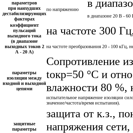
в диапазо
параметров
при наихудших
по напряжению
дестабилизирующих
в диапазоне 20 В - 60 
факторах
коэффициент
на частоте 300 Гц
пульсаций
выходного тока
(в диапазоне
выходных токов 2
на частоте преобразования 20 - 100 кГц, н
А - 20 А)
Сопротивление и
tокр=50 °С и отн
параметры
изоляции между
входной и выходной
влажности 80 %, 
цепями
испытательное напряжение изоляции сил
значение/частота/время испытания).
защита от к.з., 
напряжения сети,
защитные
параметры