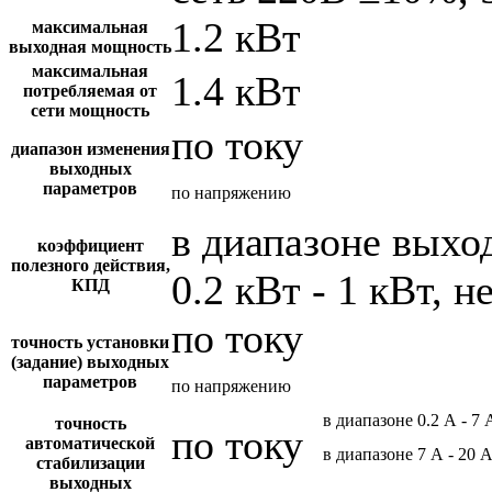
1.2 кВт
максимальная
выходная мощность
максимальная
1.4 кВт
потребляемая от
сети мощность
по току
диапазон изменения
выходных
параметров
по напряжению
в диапазоне вых
коэффициент
полезного действия,
0.2 кВт - 1 кВт, н
КПД
по току
точность установки
(задание) выходных
параметров
по напряжению
в диапазоне 0.2 А - 7 
точность
по току
автоматической
в диапазоне 7 А - 20 
стабилизации
выходных