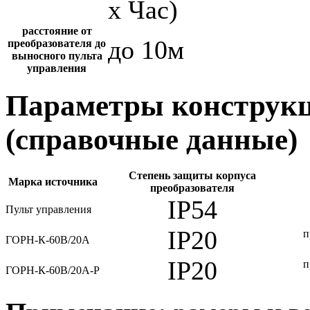
х Час)
расстояние от
до 10м
преобразователя до
выносного пульта
управления
Параметры конструкц
(справочные данные)
Степень защиты корпуса
Марка источника
преобразователя
IP54
Пульт управления
IP20
п
ГОРН-К-60В/20А
IP20
п
ГОРН-К-60В/20А-Р