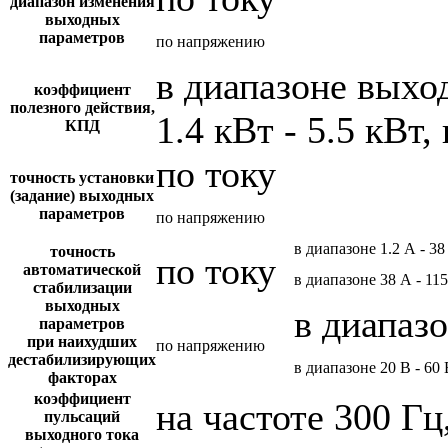
диапазон изменения
выходных
параметров
по напряжению
в диапазоне вых
коэффициент
полезного действия,
1.4 кВт - 5.5 кВт,
КПД
по току
точность установки
(задание) выходных
параметров
по напряжению
в диапазоне 1.2 А - 38
точность
по току
автоматической
в диапазоне 38 А - 11
стабилизации
выходных
в диапазо
параметров
при наихудших
по напряжению
дестабилизирующих
в диапазоне 20 В - 60 
факторах
коэффициент
на частоте 300 Гц
пульсаций
выходного тока