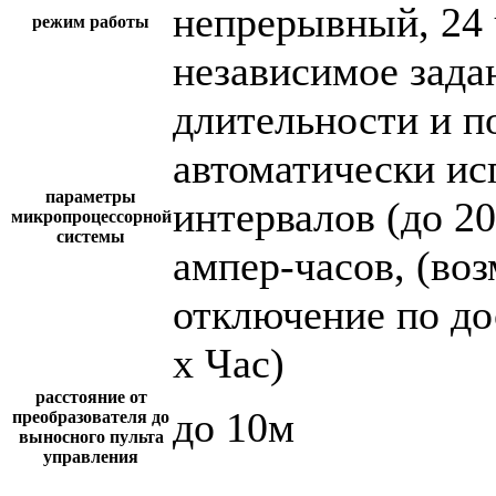
непрерывный, 24 
режим работы
независимое зада
длительности и п
автоматически и
параметры
интервалов (до 2
микропроцессорной
системы
ампер-часов, (во
отключение по до
х Час)
расстояние от
до 10м
преобразователя до
выносного пульта
управления