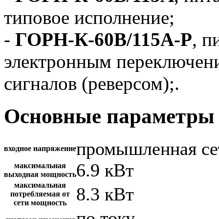
типовое исполнение;
-
ГОРН-К-60В/115А-Р
, п
электронным переключен
сигналов (реверсом);.
Основные параметры 
промышленная се
входное напряжение
6.9 кВт
максимальная
выходная мощность
максимальная
8.3 кВт
потребляемая от
сети мощность
по току