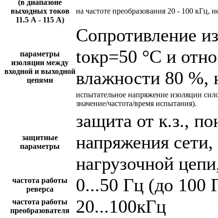
(в диапазоне
выходных токов
на частоте преобразования 20 - 100 кГц, н
11.5 А - 115 А)
Сопротивление и
tокр=50 °С и отн
параметры
изоляции между
входной и выходной
влажности 80 %, 
цепями
испытательное напряжение изоляции сил
значение/частота/время испытания).
защита от к.з., 
напряжения сети,
защитные
параметры
нагрузочной цепи,
0...50 Гц (до 100 
частота работы
реверса
20...100кГц
частота работы
преобразователя