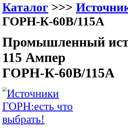
Каталог
>>>
Источни
ГОРН-К-60В/115А
Промышленный исто
115 Ампер
ГОРН-К-60В/115А