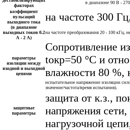
дестабилизирующих
в диапазоне 90 В - 27
факторах
коэффициент
на частоте 300 Гц
пульсаций
выходного тока
(в диапазоне
выходных токов 0.2
на частоте преобразования 20 - 100 кГц, н
А - 2 А)
Сопротивление и
tокр=50 °С и отн
параметры
изоляции между
входной и выходной
влажности 80 %, 
цепями
испытательное напряжение изоляции сил
значение/частота/время испытания).
защита от к.з., 
напряжения сети,
защитные
параметры
нагрузочной цепи,