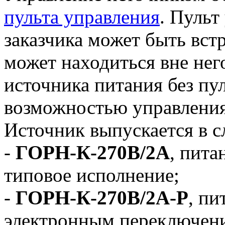
пульта управления
. Пульт
заказчика может быть вст
может находиться вне нег
источника питания без пул
возможностью управлени
Источник выпускается в 
-
ГОРН-К-270В/2А
, пита
типовое исполнение;
-
ГОРН-К-270В/2А-Р
, пи
электронным переключен