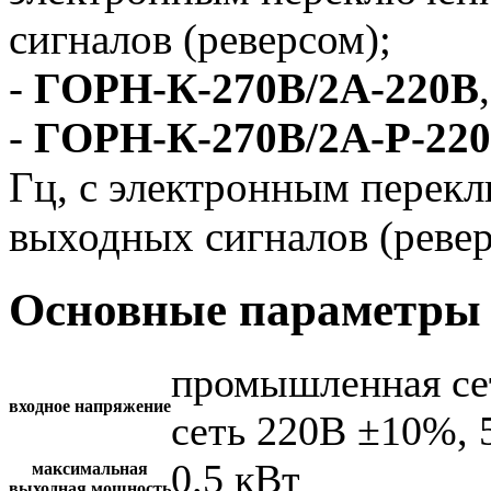
сигналов (реверсом);
-
ГОРН-К-270В/2А-220В
-
ГОРН-К-270В/2А-Р-22
Гц, с электронным перек
выходных сигналов (ревер
Основные параметры 
промышленная се
входное напряжение
сеть 220В ±10%, 
0.5 кВт
максимальная
выходная мощность