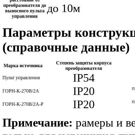
до 10м
преобразователя до
выносного пульта
управления
Параметры конструкц
(справочные данные)
Степень защиты корпуса
Марка источника
преобразователя
IP54
Пульт управления
IP20
п
ГОРН-К-270В/2А
IP20
п
ГОРН-К-270В/2А-Р
Примечание:
рамеры и ве