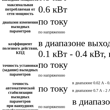
максимальная
0.6 кВт
потребляемая от
сети мощность
по току
диапазон изменения
выходных
параметров
по напряжению
в диапазоне вых
коэффициент
полезного действия,
0.1 кВт - 0.4 кВт,
КПД
по току
точность установки
(задание) выходных
параметров
по напряжению
в диапазоне 0.02 А - 0
точность
по току
автоматической
в диапазоне 0.7 А - 2 
стабилизации
выходных
в диапазо
параметров
при наихудших
по напряжению