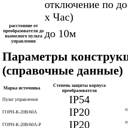
отключение по до
х Час)
расстояние от
до 10м
преобразователя до
выносного пульта
управления
Параметры конструкц
(справочные данные)
Степень защиты корпуса
Марка источника
преобразователя
IP54
Пульт управления
IP20
п
ГОРН-К-20В/60А
IP20
п
ГОРН-К-20В/60А-Р