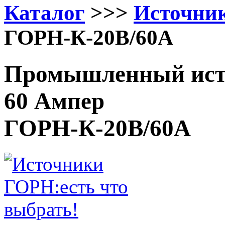
Каталог
>>>
Источни
ГОРН-К-20В/60А
Промышленный исто
60 Ампер
ГОРН-К-20В/60А