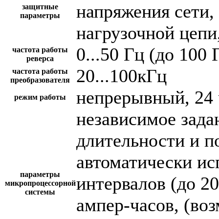
напряжения сети,
защитные
параметры
нагрузочной цепи,
0...50 Гц (до 100 
частота работы
реверса
20...100кГц
частота работы
преобразователя
непрерывный, 24 
режим работы
независимое зада
длительности и п
автоматически и
параметры
интервалов (до 2
микропроцессорной
системы
ампер-часов, (во