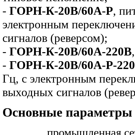
-
ГОРН-К-20В/60А-Р
, пи
электронным переключен
сигналов (реверсом);
-
ГОРН-К-20В/60А-220В
-
ГОРН-К-20В/60А-Р-22
Гц, с электронным перек
выходных сигналов (ревер
Основные параметры 
промышленная се