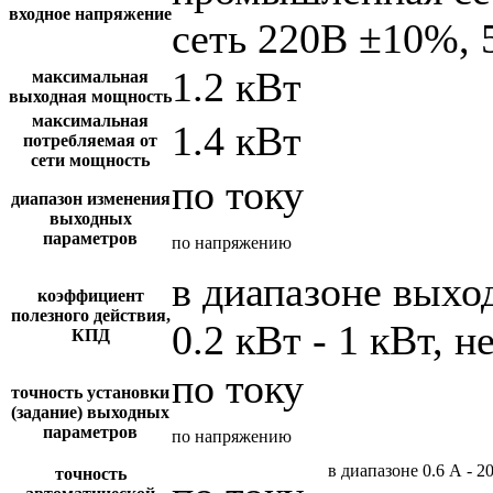
входное напряжение
сеть 220В ±10%, 
1.2 кВт
максимальная
выходная мощность
максимальная
1.4 кВт
потребляемая от
сети мощность
по току
диапазон изменения
выходных
параметров
по напряжению
в диапазоне вых
коэффициент
полезного действия,
0.2 кВт - 1 кВт, н
КПД
по току
точность установки
(задание) выходных
параметров
по напряжению
в диапазоне 0.6 А - 2
точность