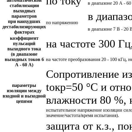
по току
автоматической
в диапазоне 20 А - 60
стабилизации
выходных
в диапазо
параметров
при наихудших
по напряжению
дестабилизирующих
в диапазоне 7 В - 20 
факторах
коэффициент
на частоте 300 Гц
пульсаций
выходного тока
(в диапазоне
выходных токов 6
на частоте преобразования 20 - 100 кГц, н
А - 60 А)
Сопротивление и
tокр=50 °С и отн
параметры
изоляции между
входной и выходной
влажности 80 %, 
цепями
испытательное напряжение изоляции сил
значение/частота/время испытания).
защита от к.з., 