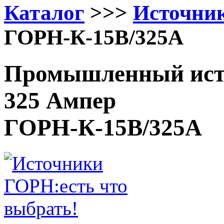
Каталог
>>>
Источни
ГОРН-К-15В/325А
Промышленный исто
325 Ампер
ГОРН-К-15В/325А