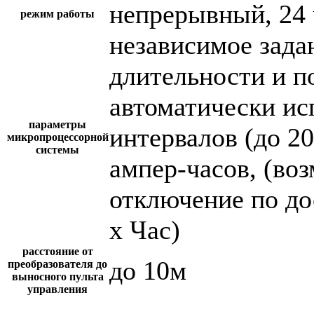
непрерывный, 24 
режим работы
независимое зада
длительности и п
автоматически и
параметры
интервалов (до 2
микропроцессорной
системы
ампер-часов, (во
отключение по до
х Час)
расстояние от
до 10м
преобразователя до
выносного пульта
управления