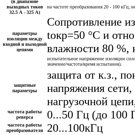
(в диапазоне
выходных токов
на частоте преобразования 20 - 100 кГц, н
32.5 А - 325 А)
Сопротивление и
tокр=50 °С и отн
параметры
изоляции между
входной и выходной
влажности 80 %, 
цепями
испытательное напряжение изоляции сил
значение/частота/время испытания).
защита от к.з., 
напряжения сети,
защитные
параметры
нагрузочной цепи,
0...50 Гц (до 100 
частота работы
реверса
20...100кГц
частота работы
преобразователя