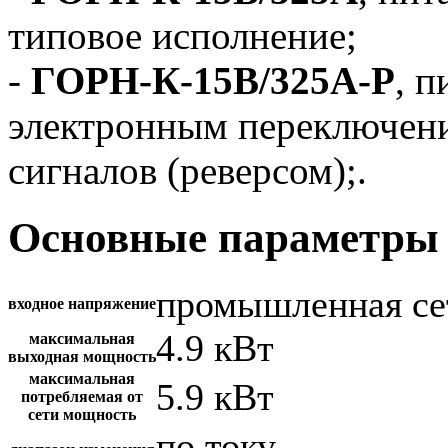
типовое исполнение;
-
ГОРН-К-15В/325А-Р
, п
электронным переключен
сигналов (реверсом);.
Основные параметры 
промышленная се
входное напряжение
4.9 кВт
максимальная
выходная мощность
максимальная
5.9 кВт
потребляемая от
сети мощность
по току