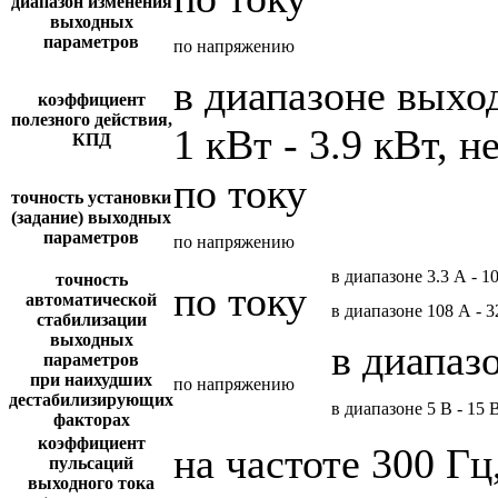
диапазон изменения
выходных
параметров
по напряжению
в диапазоне вых
коэффициент
полезного действия,
1 кВт - 3.9 кВт, н
КПД
по току
точность установки
(задание) выходных
параметров
по напряжению
в диапазоне 3.3 А - 1
точность
по току
автоматической
в диапазоне 108 А - 
стабилизации
выходных
в диапазо
параметров
при наихудших
по напряжению
дестабилизирующих
в диапазоне 5 В - 15 
факторах
коэффициент
на частоте 300 Гц
пульсаций
выходного тока