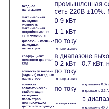
промышленная се
входное
напряжение
сеть 220В ±10%, 
максимальная
0.9 кВт
выходная
мощность
максимальная
1.1 кВт
потребляемая от
сети мощность
по току
диапазон изменения
выходных
параметров
по напряжению
в диапазоне вых
коэффициент
полезного действия,
0.2 кВт - 0.7 кВт,
КПД
по току
точность установки
(задание) выходных
параметров
по напряжению
точность
в диапазоне 0.07 
по току
автоматической
в диапазоне 2.3 А 
стабилизации
выходных
в диапаз
параметров
при наихудших
по напряжению
дестабилизирующих
в диапазоне 40 В 