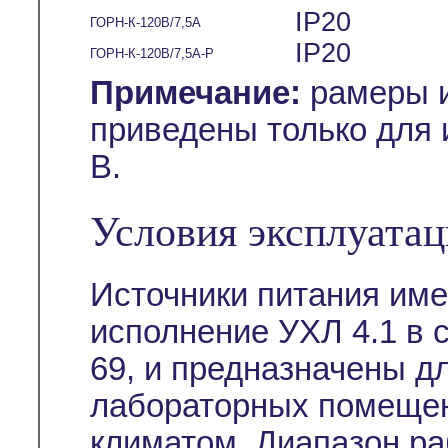
IP20
ГОРН-К-120В/7,5А
IP20
ГОРН-К-120В/7,5А-Р
Примечание:
рамеры и
приведены только для 
В.
Условия эксплуата
Источники питания им
исполнение УХЛ 4.1 в 
69, и предназначены д
лабораторных помещен
климатом. Диапазон ра