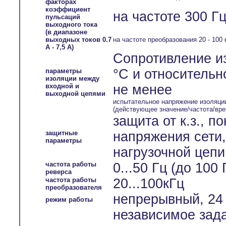
факторах
коэффициент
на частоте 300 Гц
пульсаций
выходного тока
(в диапазоне
выходных токов 0.7
на частоте преобразования 20 - 100 
А - 7,5 А)
Сопротивление и
°С и относительн
параметры
изоляции между
входной и
не менее
выходной цепями
испытательное напряжение изоляци
(действующее значение/частота/вре
защита от к.з., 
защитные
напряжения сети
параметры
нагрузочной цепи
частота работы
0...50 Гц (до 100
реверса
частота работы
20...100кГц
преобразователя
непрерывный, 24 
режим работы
независимое зада