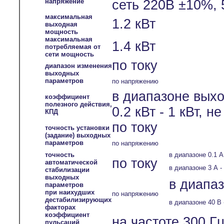
напряжение
сеть 220В ±10%, 
максимальная
1.2 кВт
выходная
мощность
максимальная
1.4 кВт
потребляемая от
сети мощность
по току
диапазон изменения
выходных
параметров
по напряжению
в диапазоне вых
коэффициент
полезного действия,
0.2 кВт - 1 кВт, н
КПД
по току
точность установки
(задание) выходных
параметров
по напряжению
точность
в диапазоне 0.1 А
по току
автоматической
в диапазоне 3 А -
стабилизации
выходных
в диапаз
параметров
при наихудших
по напряжению
дестабилизирующих
в диапазоне 40 В 
факторах
коэффициент
на частоте 300 Гц
пульсаций