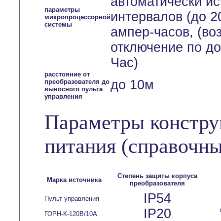
автоматически и
параметры
интервалов (до 2
микропроцессорной
системы
ампер-часов, (во
отключение по до
Час)
расстояние от
до 10м
преобразователя до
выносного пульта
управления
Параметры констру
питания
(справочны
Степень защиты корпуса
Марка источника
преобразователя
IP54
Пульт управления
IP20
ГОРН-К-120В/10А