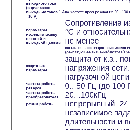
выходного тока
(в диапазоне
выходных токов 1 А
на частоте преобразования 20 - 100 
- 10 А)
Сопротивление и
°С и относительн
параметры
изоляции между
входной и
не менее
выходной цепями
испытательное напряжение изоляци
(действующее значение/частота/вре
защита от к.з., 
защитные
напряжения сети
параметры
нагрузочной цепи
частота работы
0...50 Гц (до 100
реверса
частота работы
20...100кГц
преобразователя
непрерывный, 24 
режим работы
независимое зада
длительности и п